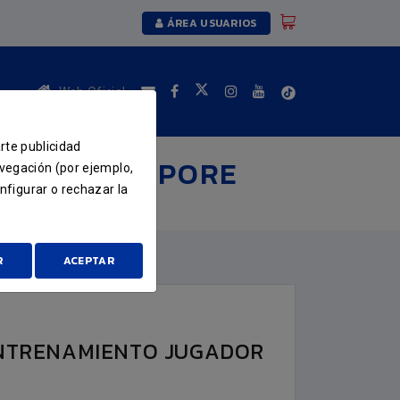
ÁREA USUARIOS
Web Oficial
arte publicidad
 JUNIOR TEPORE
avegación (por ejemplo,
nfigurar o rechazar la
OR JUNIOR TEPORE
R
ACEPTAR
ENTRENAMIENTO JUGADOR