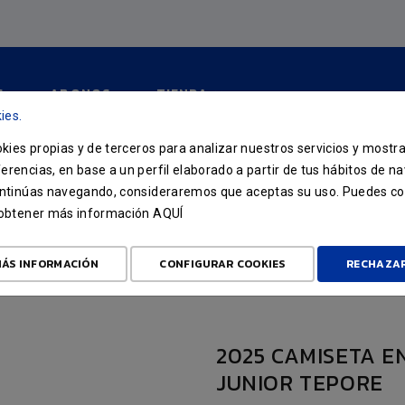
S
ABONOS
TIENDA
ies.
ookies propias y de terceros para analizar nuestros servicios y mostr
 ENTRENAMIENTO JUGADOR
erencias, en base a un perfil elaborado a partir de tus hábitos de n
continúas navegando, consideraremos que aceptas su uso. Puedes co
ROPA ENTRENAMIENTO
2025 CAMISETA ENTRENAMIENTO JUGAD
u obtener más información
AQUÍ
ÁS INFORMACIÓN
CONFIGURAR COOKIES
RECHAZA
2025 CAMISETA 
JUNIOR TEPORE